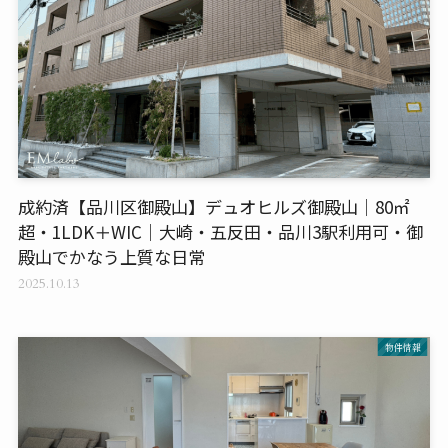
成約済【品川区御殿山】デュオヒルズ御殿山｜80㎡
超・1LDK＋WIC｜大崎・五反田・品川3駅利用可・御
殿山でかなう上質な日常
2025.10.13
物件情報