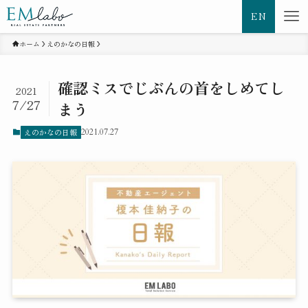
EN
ホーム
えのかなの日報
確認ミスでじぶんの首をしめてし
2021
7/27
まう
えのかなの日報
2021.07.27